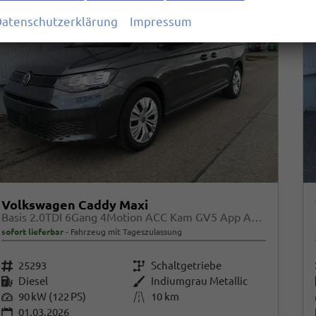
atenschutzerklärung
Impressum
Volkswagen Caddy Maxi
Basis 2.0TDI 6Gang 4Motion ACC Kam GV5 App AHK Reling
sofort lieferbar
Fahrzeug mit Tageszulassung
Fahrzeugnr.
25293
Getriebe
Schaltgetriebe
Kraftstoff
Diesel
Außenfarbe
Indiumgrau Metallic
Leistung
90 kW (122 PS)
Kilometerstand
10 km
01.03.2026