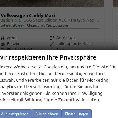
Volkswagen Caddy Maxi
Basis 1.5TSI DSG Sport Edition ACC Kam GV5 App AHK Reling
sofort lieferbar
Fahrzeug mit Tageszulassung
Fahrzeugnr.
26382
Getriebe
Automatik
Kraftstoff
Benzin
Außenfarbe
Indiumgrau Metallic
Leistung
85 kW (116 PS)
Kilometerstand
10 km
01.05.2026
Wir respektieren Ihre Privatsphäre
36.380,– €
nsere Website setzt Cookies ein, um unsere Dienste für
Details
incl. 19% MwSt.
ie bereitzustellen. Hierbei berücksichtigen wir Ihre
Verbrauch kombiniert:
6,90 l/100km
uswahl und verarbeiten nur die Daten für Marketing,
CO
-Klasse:
F
2
nalytics und Personalisierung, für die Sie uns Ihr
CO
-Emissionen:
157,00 g/km
2
inverständnis geben. Sie können Ihre Einwilligung
ederzeit mit Wirkung für die Zukunft widerrufen.
Alle akzeptieren
Alle ablehnen
Einstellungen