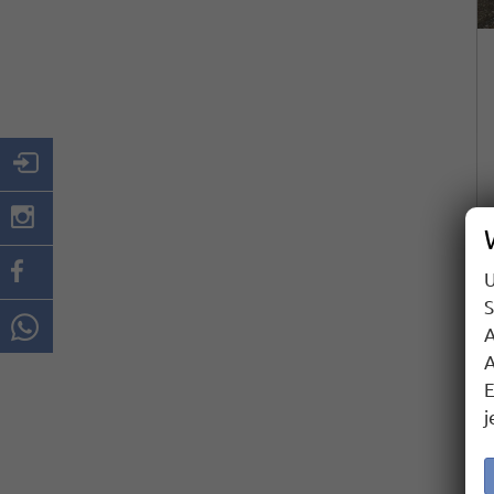
U
S
A
A
E
j