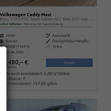
Volkswagen Caddy Maxi
Basis 1.5TSI DSG Sport Edition ACC Kam GV5 App AHK Reling
sofort lieferbar
Fahrzeug mit Tageszulassung
Fahrzeugnr.
26381
Getriebe
Automatik
Kraftstoff
Benzin
Außenfarbe
Starlightblau Metallic
Leistung
85 kW (116 PS)
Kilometerstand
10 km
01.06.2026
36.480,– €
Details
incl. 19% MwSt.
Verbrauch kombiniert:
6,90 l/100km
CO
-Klasse:
F
2
CO
-Emissionen:
157,00 g/km
2