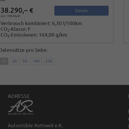
38.290,– €
Details
incl. 19% MwSt.
Verbrauch kombiniert:
6,30 l/100km
CO
-Klasse:
F
2
CO
-Emissionen:
164,00 g/km
2
Datensätze pro Seite:
10
20
50
100
250
ADRESSE
Autostüble Rottweil e.K.