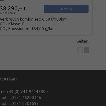
38.290,– €
Details
incl. 19% MwSt.
Verbrauch kombiniert:
6,30 l/100km
CO
-Klasse:
F
2
CO
-Emissionen:
164,00 g/km
2
Seiten:
1
2
KONTAKT
tel. +49 (0) 741-94243800
mobil. 0151-46200146
mobil. 0171-8301697