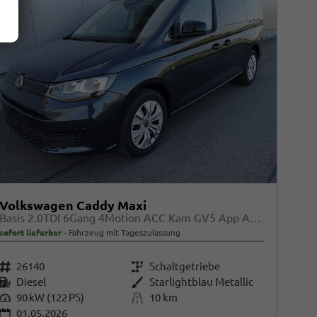
Volkswagen Caddy Maxi
Basis 2.0TDI 6Gang 4Motion ACC Kam GV5 App AHK Reling
sofort lieferbar
Fahrzeug mit Tageszulassung
Fahrzeugnr.
26140
Getriebe
Schaltgetriebe
Kraftstoff
Diesel
Außenfarbe
Starlightblau Metallic
Leistung
90 kW (122 PS)
Kilometerstand
10 km
01.05.2026