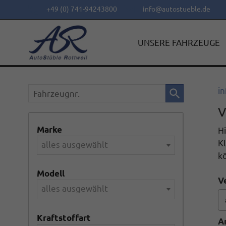
+49 (0) 741-94243800
info@autostueble.de
UNSERE FAHRZEUGE
Fahrzeugnr.
in
V
Marke
Hi
Kl
alles ausgewählt
k
Modell
V
alles ausgewählt
Kraftstoffart
A