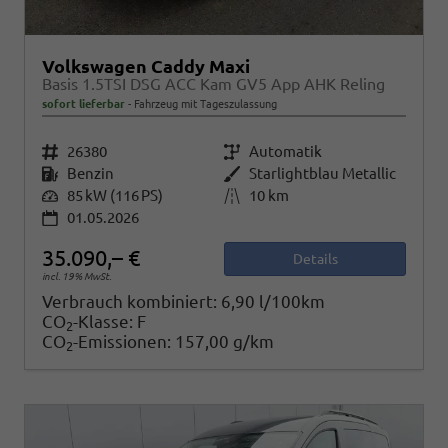
Volkswagen Caddy Maxi
Basis 1.5TSI DSG ACC Kam GV5 App AHK Reling
sofort lieferbar
Fahrzeug mit Tageszulassung
Fahrzeugnr.
26380
Getriebe
Automatik
Kraftstoff
Benzin
Außenfarbe
Starlightblau Metallic
Leistung
85 kW (116 PS)
Kilometerstand
10 km
01.05.2026
35.090,– €
Details
incl. 19% MwSt.
Verbrauch kombiniert:
6,90 l/100km
CO
-Klasse:
F
2
CO
-Emissionen:
157,00 g/km
2