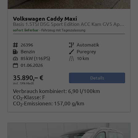
Volkswagen Caddy Maxi
Basis 1.5TSI DSG Sport Edition ACC Kam GV5 App AHK Reling
sofort lieferbar
Fahrzeug mit Tageszulassung
Fahrzeugnr.
26396
Getriebe
Automatik
Kraftstoff
Benzin
Außenfarbe
Puregrey
Leistung
85 kW (116 PS)
Kilometerstand
10 km
01.06.2026
35.890,– €
Details
incl. 19% MwSt.
Verbrauch kombiniert:
6,90 l/100km
CO
-Klasse:
F
2
CO
-Emissionen:
157,00 g/km
2