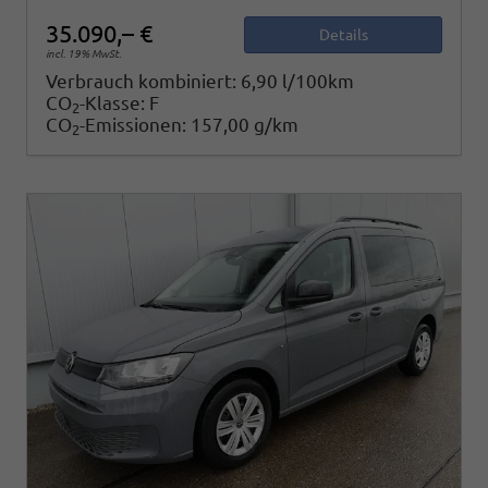
35.090,– €
Details
incl. 19% MwSt.
Verbrauch kombiniert:
6,90 l/100km
CO
-Klasse:
F
2
CO
-Emissionen:
157,00 g/km
2