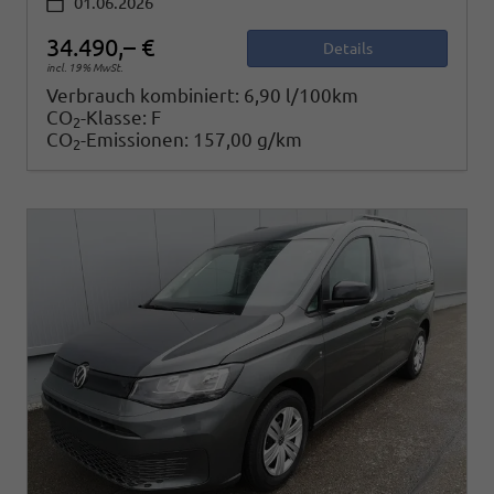
01.06.2026
34.490,– €
Details
incl. 19% MwSt.
Verbrauch kombiniert:
6,90 l/100km
CO
-Klasse:
F
2
CO
-Emissionen:
157,00 g/km
2