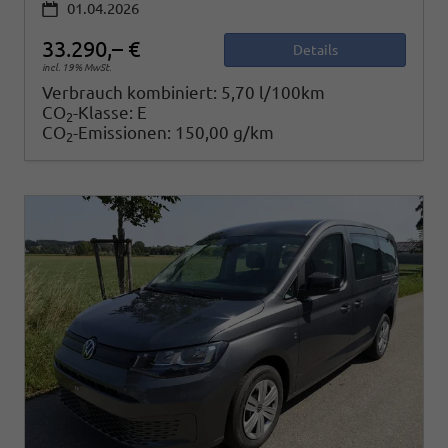
01.04.2026
33.290,– €
Details
incl. 19% MwSt.
Verbrauch kombiniert:
5,70 l/100km
CO
-Klasse:
E
2
CO
-Emissionen:
150,00 g/km
2