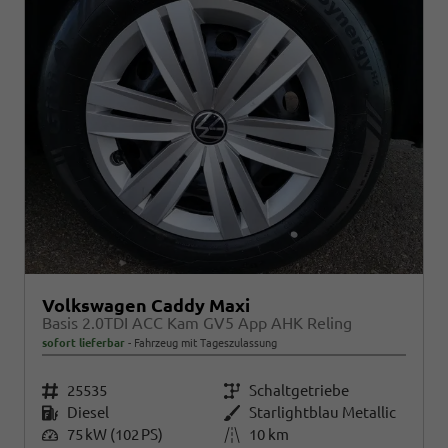
Volkswagen Caddy Maxi
Basis 2.0TDI ACC Kam GV5 App AHK Reling
sofort lieferbar
Fahrzeug mit Tageszulassung
Fahrzeugnr.
25535
Getriebe
Schaltgetriebe
Kraftstoff
Diesel
Außenfarbe
Starlightblau Metallic
Leistung
75 kW (102 PS)
Kilometerstand
10 km