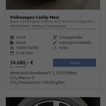
Volkswagen Caddy Maxi
Basis 2.0TDI Sport Edition ACC Kam GV5 App AHK Reling
sofort lieferbar
Fahrzeug mit Tageszulassung
Fahrzeugnr.
25529
Getriebe
Schaltgetriebe
Kraftstoff
Diesel
Außenfarbe
Indiumgrau Metallic
Leistung
75 kW (102 PS)
Kilometerstand
10 km
01.04.2026
34.680,– €
Details
incl. 19% MwSt.
Verbrauch kombiniert:
5,70 l/100km
CO
-Klasse:
E
2
CO
-Emissionen:
150,00 g/km
2