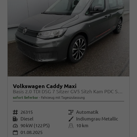
Volkswagen Caddy Maxi
Basis 2.0 TDI DSG 7 Sitzer GV5 Sitzh Kam PDC Sport Edition
sofort lieferbar
Fahrzeug mit Tageszulassung
Fahrzeugnr.
26315
Getriebe
Automatik
Kraftstoff
Diesel
Außenfarbe
Indiumgrau Metallic
Leistung
90 kW (122 PS)
Kilometerstand
10 km
01.08.2025