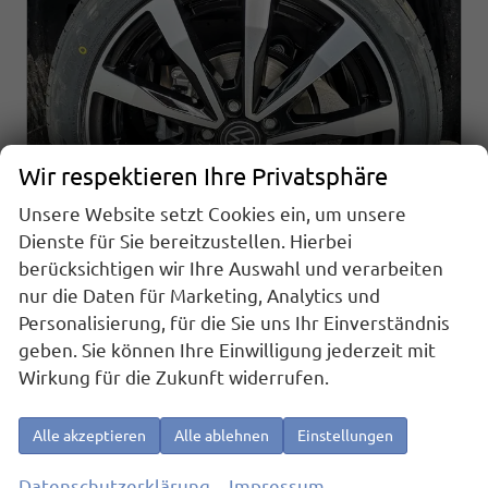
Wir respektieren Ihre Privatsphäre
Unsere Website setzt Cookies ein, um unsere
Dienste für Sie bereitzustellen. Hierbei
berücksichtigen wir Ihre Auswahl und verarbeiten
nur die Daten für Marketing, Analytics und
Volkswagen Caddy Maxi
Personalisierung, für die Sie uns Ihr Einverständnis
Basis 2.0TDI Sport Edition ACC Kam GV5 App AHK Reling
geben. Sie können Ihre Einwilligung jederzeit mit
sofort lieferbar
Fahrzeug mit Tageszulassung
Wirkung für die Zukunft widerrufen.
Fahrzeugnr.
25534
Getriebe
Schaltgetriebe
Kraftstoff
Diesel
Außenfarbe
Starlightblau Metallic
Alle akzeptieren
Alle ablehnen
Einstellungen
Leistung
75 kW (102 PS)
Kilometerstand
10 km
01.04.2026
Datenschutzerklärung
Impressum