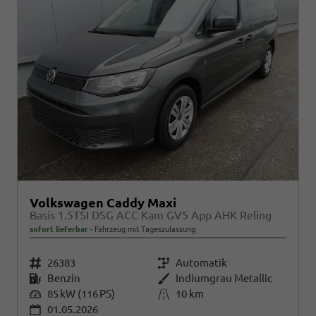
Volkswagen Caddy Maxi
Basis 1.5TSI DSG ACC Kam GV5 App AHK Reling
sofort lieferbar
Fahrzeug mit Tageszulassung
Fahrzeugnr.
26383
Getriebe
Automatik
Kraftstoff
Benzin
Außenfarbe
Indiumgrau Metallic
Leistung
85 kW (116 PS)
Kilometerstand
10 km
01.05.2026