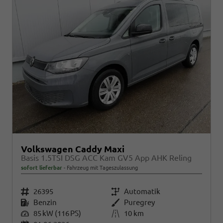
Volkswagen Caddy Maxi
Basis 1.5TSI DSG ACC Kam GV5 App AHK Reling
sofort lieferbar
Fahrzeug mit Tageszulassung
Fahrzeugnr.
26395
Getriebe
Automatik
Kraftstoff
Benzin
Außenfarbe
Puregrey
Leistung
85 kW (116 PS)
Kilometerstand
10 km