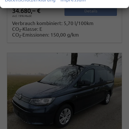
34.680,– €
Details
incl. 19% MwSt.
Verbrauch kombiniert:
5,70 l/100km
CO
-Klasse:
E
2
CO
-Emissionen:
150,00 g/km
2