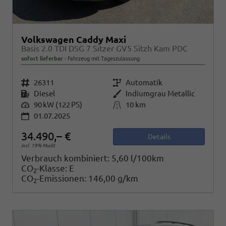
Volkswagen Caddy Maxi
Basis 2.0 TDI DSG 7 Sitzer GV5 Sitzh Kam PDC
sofort lieferbar
Fahrzeug mit Tageszulassung
Fahrzeugnr.
26311
Getriebe
Automatik
Kraftstoff
Diesel
Außenfarbe
Indiumgrau Metallic
Leistung
90 kW (122 PS)
Kilometerstand
10 km
01.07.2025
34.490,– €
Details
incl. 19% MwSt.
Verbrauch kombiniert:
5,60 l/100km
CO
-Klasse:
E
2
CO
-Emissionen:
146,00 g/km
2