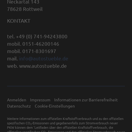
Neckartal 143
78628 Rottweil
KONTAKT
tel. +49 (0) 741-94243800
mobil. 0151-46200146
mobil. 0171-8301697
mail.
info@autostueble.de
web. www.autostueble.de
Anmelden
Impressum
Informationen zur Barrierefreiheit
Datenschutz
Cookie-Einstellungen
Weitere Informationen zum offiziellen Kraftstoffverbrauch und zu den offiziellen
spezifischen CO
-Emissionen und gegebenenfalls zum Stromverbrauch neuer
2
PKW können dem 'Leitfaden über den offiziellen Kraftstoffverbrauch, die
offiziellen spezifischen CO
-Emissionen und den offiziellen Stromverbrauch neuer