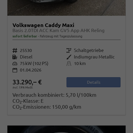
Volkswagen Caddy Maxi
Basis 2.0TDI ACC Kam GV5 App AHK Reling
sofort lieferbar
Fahrzeug mit Tageszulassung
Fahrzeugnr.
25530
Getriebe
Schaltgetriebe
Kraftstoff
Diesel
Außenfarbe
Indiumgrau Metallic
Leistung
75 kW (102 PS)
Kilometerstand
10 km
01.04.2026
33.290,– €
Details
incl. 19% MwSt.
Verbrauch kombiniert:
5,70 l/100km
CO
-Klasse:
E
2
CO
-Emissionen:
150,00 g/km
2