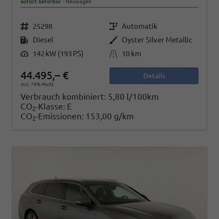
sofort lieferbar
Neuwagen
Fahrzeugnr.
Getriebe
25298
Automatik
Kraftstoff
Außenfarbe
Diesel
Oyster Silver Metallic
Leistung
Kilometerstand
142 kW (193 PS)
10 km
44.495,– €
Details
incl. 19% MwSt.
Verbrauch kombiniert:
5,80 l/100km
CO
-Klasse:
E
2
CO
-Emissionen:
153,00 g/km
2