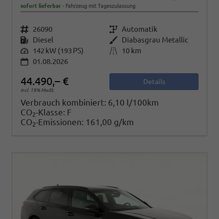
sofort lieferbar
Fahrzeug mit Tageszulassung
Fahrzeugnr.
26090
Getriebe
Automatik
Kraftstoff
Diesel
Außenfarbe
Diabasgrau Metallic
Leistung
142 kW (193 PS)
Kilometerstand
10 km
01.08.2026
44.490,– €
Details
incl. 19% MwSt.
Verbrauch kombiniert:
6,10 l/100km
CO
-Klasse:
F
2
CO
-Emissionen:
161,00 g/km
2