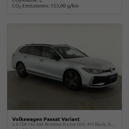
2
CO
-Emissionen:
153,00 g/km
2
Volkswagen Passat Variant
2.0 TDI 142 kW 4Motion R-Line DSG 4M Black, AHK, IQ.Light, HUD, 19-Zoll, AreaView, Navi, Side