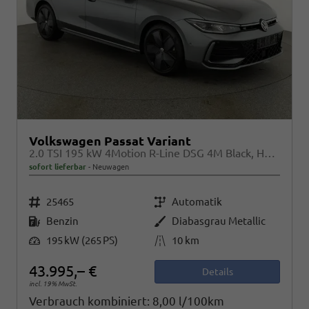
Volkswagen Passat Variant
2.0 TSI 195 kW 4Motion R-Line DSG 4M Black, HUD, AHK, Navi, IQ.Light, AreaView, Winter, el. Klappe, sofort
sofort lieferbar
Neuwagen
Fahrzeugnr.
Getriebe
25465
Automatik
Kraftstoff
Außenfarbe
Benzin
Diabasgrau Metallic
Leistung
Kilometerstand
195 kW (265 PS)
10 km
43.995,– €
Details
incl. 19% MwSt.
Verbrauch kombiniert:
8,00 l/100km