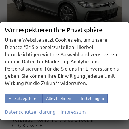
Wir respektieren Ihre Privatsphäre
Unsere Website setzt Cookies ein, um unsere
Dienste für Sie bereitzustellen. Hierbei
Volkswagen Passat Variant
berücksichtigen wir Ihre Auswahl und verarbeiten
2.0 TDI 142 kW 4Motion R-Line DSG 4M R-LINE, Pano, AHK, IQ.Light, HUD, 19-Zoll, AreaView, Navi, Side
nur die Daten für Marketing, Analytics und
sofort lieferbar
Neuwagen
Personalisierung, für die Sie uns Ihr Einverständnis
geben. Sie können Ihre Einwilligung jederzeit mit
Fahrzeugnr.
Getriebe
25433
Automatik
Wirkung für die Zukunft widerrufen.
Kraftstoff
Außenfarbe
Diesel
Diabasgrau Metallic
Leistung
Kilometerstand
142 kW (193 PS)
10 km
Alle akzeptieren
Alle ablehnen
Einstellungen
44.995,– €
Details
Datenschutzerklärung
Impressum
incl. 19% MwSt.
Verbrauch kombiniert:
5,80 l/100km
CO
-Klasse:
E
2