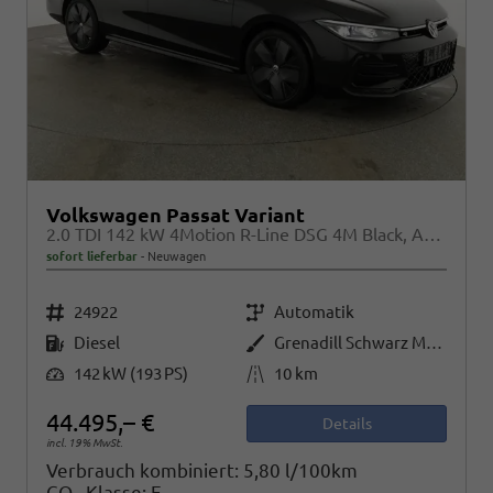
Volkswagen Passat Variant
2.0 TDI 142 kW 4Motion R-Line DSG 4M Black, AHK, IQ.Light, HUD, 19-Zoll, AreaView, Navi, Side
sofort lieferbar
Neuwagen
Fahrzeugnr.
Getriebe
24922
Automatik
Kraftstoff
Außenfarbe
Diesel
Grenadill Schwarz Metallic
Leistung
Kilometerstand
142 kW (193 PS)
10 km
44.495,– €
Details
incl. 19% MwSt.
Verbrauch kombiniert:
5,80 l/100km
CO
-Klasse:
E