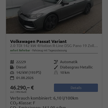
Volkswagen Passat Variant
2.0 TDI 142 kW 4Motion R-Line DSG Pano 19 Zoll Head Up AHK Navi
sofort lieferbar
Fahrzeug mit Tageszulassung
Fahrzeugnr.
22229
Getriebe
Automatik
Kraftstoff
Diesel
Außenfarbe
Diabasgrau Metallic
Leistung
142 kW (193 PS)
Kilometerstand
10 km
01.08.2026
46.290,– €
Details
incl. 19% MwSt.
Verbrauch kombiniert:
6,10 l/100km
CO
-Klasse:
F
2
CO
-Emissionen:
161,00 g/km