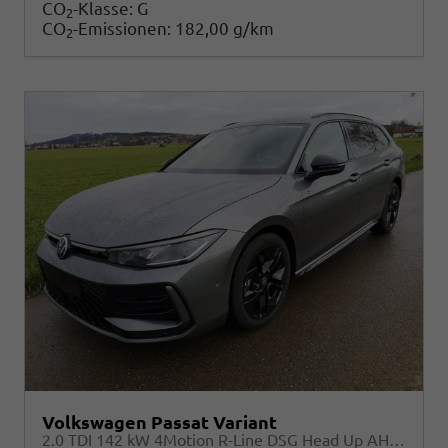
CO
-Klasse:
G
2
CO
-Emissionen:
182,00 g/km
2
Volkswagen Passat Variant
2.0 TDI 142 kW 4Motion R-Line DSG Head Up AHK Navi