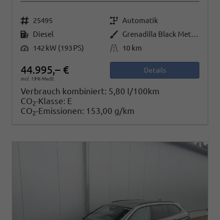
Fahrzeugnr.
Getriebe
25495
Automatik
Kraftstoff
Außenfarbe
Diesel
Grenadilla Black Metallic
Leistung
Kilometerstand
142 kW (193 PS)
10 km
44.995,– €
Details
incl. 19% MwSt.
Verbrauch kombiniert:
5,80 l/100km
CO
-Klasse:
E
2
CO
-Emissionen:
153,00 g/km
2