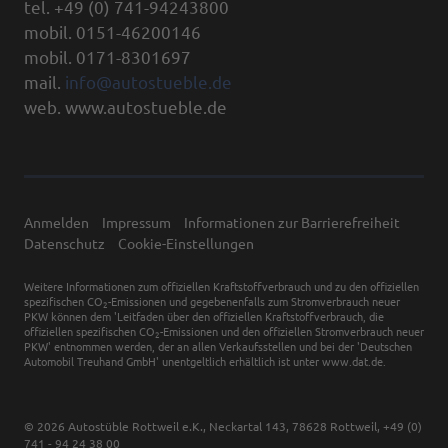
tel. +49 (0) 741-94243800
mobil. 0151-46200146
mobil. 0171-8301697
mail.
info@autostueble.de
web. www.autostueble.de
Anmelden
Impressum
Informationen zur Barrierefreiheit
Datenschutz
Cookie-Einstellungen
Weitere Informationen zum offiziellen Kraftstoffverbrauch und zu den offiziellen
spezifischen CO
-Emissionen und gegebenenfalls zum Stromverbrauch neuer
2
PKW können dem 'Leitfaden über den offiziellen Kraftstoffverbrauch, die
offiziellen spezifischen CO
-Emissionen und den offiziellen Stromverbrauch neuer
2
PKW' entnommen werden, der an allen Verkaufsstellen und bei der 'Deutschen
Automobil Treuhand GmbH' unentgeltlich erhältlich ist unter www.dat.de.
© 2026
Autostüble Rottweil e.K.
,
Neckartal 143
,
78628
Rottweil,
+49 (0)
741 - 94 24 38 00