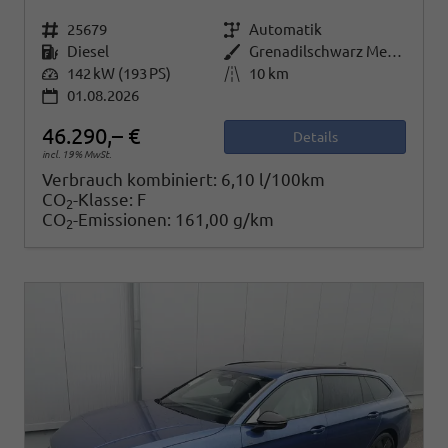
Fahrzeugnr.
25679
Getriebe
Automatik
Kraftstoff
Diesel
Außenfarbe
Grenadilschwarz Metallic
Leistung
142 kW (193 PS)
Kilometerstand
10 km
01.08.2026
46.290,– €
Details
incl. 19% MwSt.
Verbrauch kombiniert:
6,10 l/100km
CO
-Klasse:
F
2
CO
-Emissionen:
161,00 g/km
2