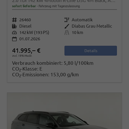
2.0 TDI 142 kW 4Motion R-Line DSG 4M Black, AHK, IQ.Light, HUD, 19-Zoll, AreaView, Navi, Side
sofort lieferbar
Fahrzeug mit Tageszulassung
Fahrzeugnr.
26460
Getriebe
Automatik
Kraftstoff
Diesel
Außenfarbe
Diabas Grau Metallic
Leistung
142 kW (193 PS)
Kilometerstand
10 km
01.07.2026
41.995,– €
Details
incl. 19% MwSt.
Verbrauch kombiniert:
5,80 l/100km
CO
-Klasse:
E
2
CO
-Emissionen:
153,00 g/km
2