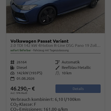
Volkswagen Passat Variant
2.0 TDI 142 kW 4Motion R-Line DSG Pano 19 Zoll Head Up AHK Navi
sofort lieferbar
Fahrzeug mit Tageszulassung
Fahrzeugnr.
26164
Getriebe
Automatik
Kraftstoff
Diesel
Außenfarbe
Reefblau Metallic
Leistung
142 kW (193 PS)
Kilometerstand
10 km
01.08.2026
46.290,– €
Details
incl. 19% MwSt.
Verbrauch kombiniert:
6,10 l/100km
CO
-Klasse:
F
2
CO
-Emissionen:
161,00 g/km
2