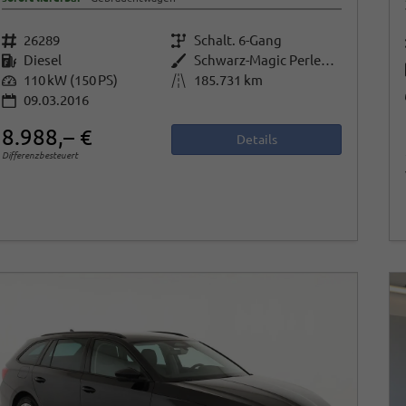
Fahrzeugnr.
26289
Getriebe
Schalt. 6-Gang
Kraftstoff
Diesel
Außenfarbe
Schwarz-Magic Perleffekt
Leistung
110 kW (150 PS)
Kilometerstand
185.731 km
09.03.2016
8.988,– €
Details
Differenzbesteuert