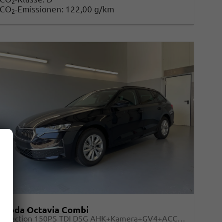
2
CO
-Emissionen:
122,00 g/km
2
Skoda Octavia Combi
Selection 150PS TDI DSG AHK+Kamera+GV4+ACC+TravelAssist+Sunset+Alu+LightAssist