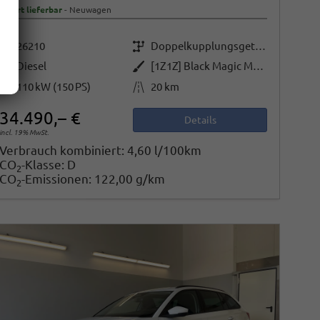
sofort lieferbar
Neuwagen
Fahrzeugnr.
Getriebe
26210
Doppelkupplungsgetriebe (DSG)
Kraftstoff
Außenfarbe
Diesel
[1Z1Z] Black Magic Metallic
Leistung
Kilometerstand
110 kW (150 PS)
20 km
34.490,– €
Details
incl. 19% MwSt.
Verbrauch kombiniert:
4,60 l/100km
CO
-Klasse:
D
2
CO
-Emissionen:
122,00 g/km
2