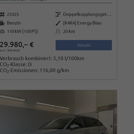
Fahrzeugnr.
Getriebe
23325
Doppelkupplungsgetriebe (DSG)
Kraftstoff
Außenfarbe
Benzin
[K4K4] Energy Blau
Leistung
Kilometerstand
110 kW (150 PS)
20 km
29.980,– €
Details
incl. 19% MwSt.
Verbrauch kombiniert:
5,10 l/100km
CO
-Klasse:
D
2
CO
-Emissionen:
116,00 g/km
2