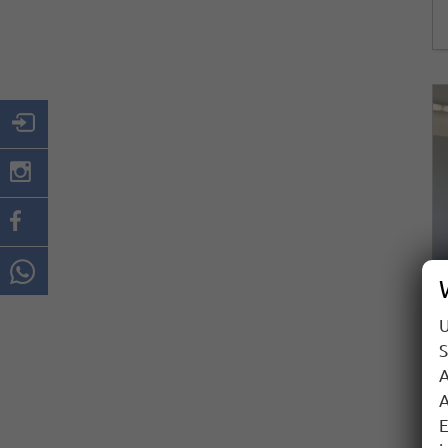
U
S
A
A
E