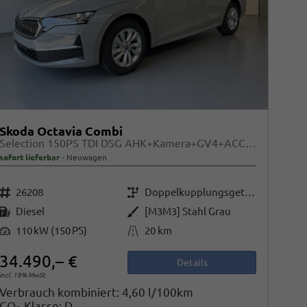
Skoda Octavia Combi
Selection 150PS TDI DSG AHK+Kamera+GV4+ACC+TravelAssist+Sunset+Alu+LightAssist
sofort lieferbar
Neuwagen
Fahrzeugnr.
Getriebe
26208
Doppelkupplungsgetriebe (DSG)
Kraftstoff
Außenfarbe
Diesel
[M3M3] Stahl Grau
Leistung
Kilometerstand
110 kW (150 PS)
20 km
34.490,– €
Details
incl. 19% MwSt.
Verbrauch kombiniert:
4,60 l/100km
CO
-Klasse:
D