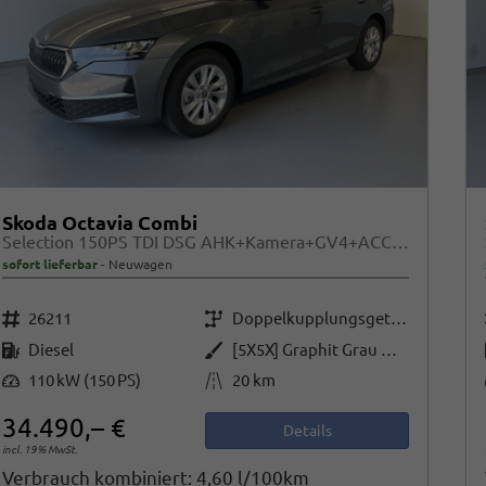
Skoda Octavia Combi
Selection 150PS TDI DSG AHK+Kamera+GV4+ACC+TravelAssist+Sunset+Alu+LightAssist
sofort lieferbar
Neuwagen
Fahrzeugnr.
Getriebe
26211
Doppelkupplungsgetriebe (DSG)
Kraftstoff
Außenfarbe
Diesel
[5X5X] Graphit Grau Metallic
Leistung
Kilometerstand
110 kW (150 PS)
20 km
34.490,– €
Details
incl. 19% MwSt.
Verbrauch kombiniert:
4,60 l/100km