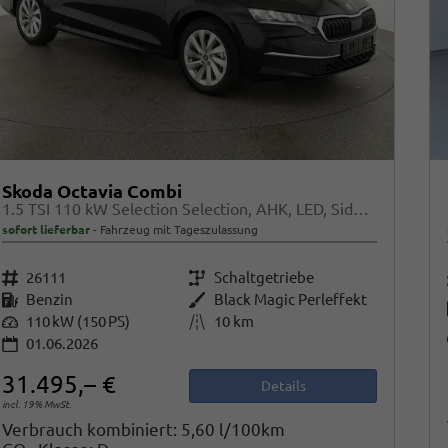
Skoda Octavia Combi
1.5 TSI 110 kW Selection Selection, AHK, LED, Side, ACC, Kamera, Winter, 17-Zoll
sofort lieferbar
Fahrzeug mit Tageszulassung
Fahrzeugnr.
26111
Getriebe
Schaltgetriebe
Kraftstoff
Benzin
Außenfarbe
Black Magic Perleffekt
Leistung
110 kW (150 PS)
Kilometerstand
10 km
01.06.2026
31.495,– €
Details
incl. 19% MwSt.
Verbrauch kombiniert:
5,60 l/100km