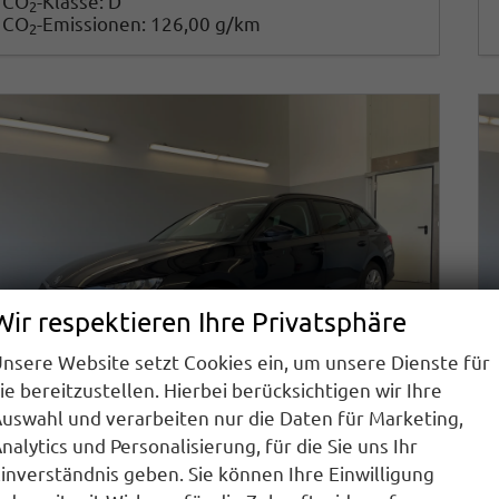
CO
-Klasse:
D
2
CO
-Emissionen:
126,00 g/km
2
Wir respektieren Ihre Privatsphäre
nsere Website setzt Cookies ein, um unsere Dienste für
ie bereitzustellen. Hierbei berücksichtigen wir Ihre
uswahl und verarbeiten nur die Daten für Marketing,
nalytics und Personalisierung, für die Sie uns Ihr
Skoda Octavia Combi
inverständnis geben. Sie können Ihre Einwilligung
Selection 150PS TDI DSG AHK+Kamera+GV4+ACC+TravelAssist+Sunset+Alu+LightAssist