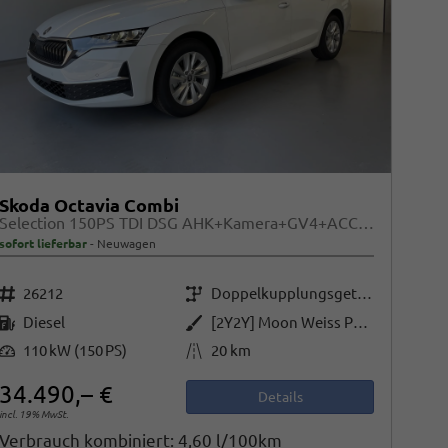
Skoda Octavia Combi
Selection 150PS TDI DSG AHK+Kamera+GV4+ACC+TravelAssist+Sunset+Alu+LightAssist
sofort lieferbar
Neuwagen
Fahrzeugnr.
Getriebe
26212
Doppelkupplungsgetriebe (DSG)
Kraftstoff
Außenfarbe
Diesel
[2Y2Y] Moon Weiss Perleffekt
Leistung
Kilometerstand
110 kW (150 PS)
20 km
34.490,– €
Details
incl. 19% MwSt.
Verbrauch kombiniert:
4,60 l/100km