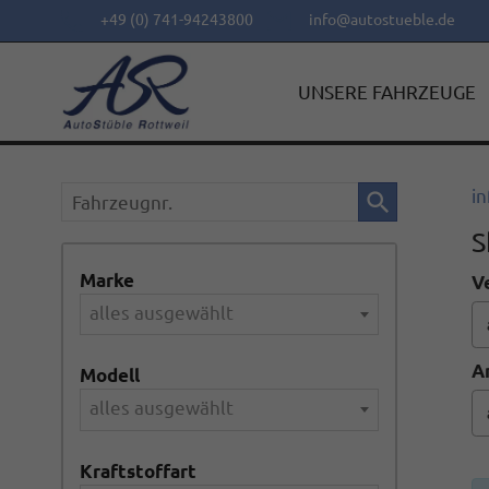
+49 (0) 741-94243800
info@autostueble.de
UNSERE FAHRZEUGE
Fahrzeugnr.
in
S
Marke
V
alles ausgewählt
A
Modell
alles ausgewählt
Kraftstoffart